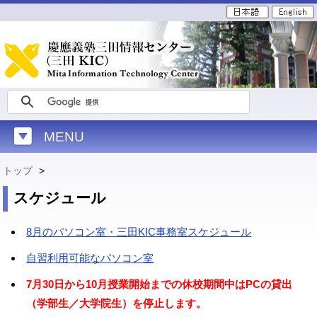
MENU
トップ
>
スケジュール
8月のパソコン室・三田KIC事務室スケジュール
自習利用可能なパソコン室
7月30日から10月授業開始までの休校期間中はPCの貸出
（学部生／大学院生）を停止します。