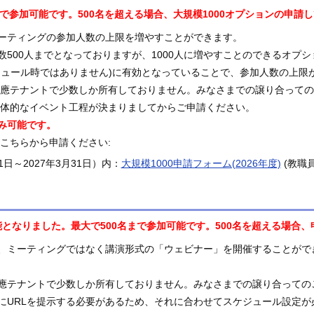
まで参加可能です。500名を超える場合、大規模1000オプションの申請
ーティングの参加人数の上限を増やすことができます。
数500人までとなっておりますが、1000人に増やすことのできるオプ
ジュール時ではありません)に有効となっていることで、参加人数の上限
は慶應テナントで少数しか所有しておりません。みなさまでの譲り合って
は具体的なイベント工程が決まりましてからご申請ください。
み可能です。
はこちらから申請ください:
月1日～2027年3月31日）内：
大規模1000申請フォーム(2026年度)
(教職
となりました。最大で500名まで参加可能です。500名を超える場合
、ミーティングではなく講演形式の「ウェビナー」を開催することができま
應テナントで少数しか所有しておりません。みなさまでの譲り合っての
にURLを提示する必要があるため、それに合わせてスケジュール設定