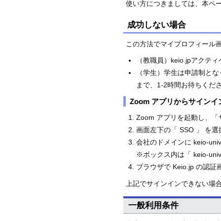
使い方につきましては、本ペ
成功しない場合
この方法でマイプロフィール
（教職員）keio.jpア
（学生）学生は申請制とな
まで、1-2時間お待ちくだ
Zoom アプリからサイン
Zoom アプリを起動し、
画面左下の「 SSO 」 を
会社のドメインに keio-
※ボックス内は「 keio-uni
ブラウザで Keio.jp の
上記でサインインできない場
一般利用条件