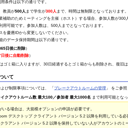
利用条件は以下の通りです。
、教員が
500人
まで学生が
300人
まで、時間は無制限となっております
業補助のためミーティングを主催（ホスト）する場合、参加人数が300
利用可能です。参加人数は、500人までとなっております。
スを慶應IDから変更しないでください。
能のデータ保持期間は以下の通りです。
365日後に削除
）
7日後に自動削除
）
間はゴミ箱に入りますが、30日経過するとゴミ箱からも削除され、復旧
ついて
よび制限事項については、 「
ブレークアウトルームの管理
」 をご参
イクアウトルーム数 最大100／参加者 最大1000名
まで利用可能となって
者がいる場合は、大規模オプションの申請が必要です。
oom デスクトップ クライアント バージョン 5.2 以降を利用している
プ クラアント バージョン 5.2 以降を保持していない人がアカウント