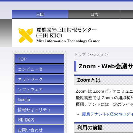
三田
日吉
トップ
>
keio.jp
>
TOP
Zoom - Web会
コンピュータ
ネットワーク
Zoomとは
ソフトウェア
Zoom は Zoomビデオコ
慶應義塾では Zoom の組
keio.jp
慶應テナントには一定のライセ
情報セキュリティ
慶應テナントのZoomログイン画面（
利用案内
利用の前提
お問い合わせ