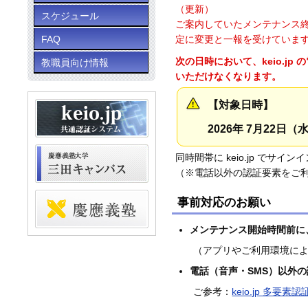
（更新）
スケジュール
ご案内していたメンテナンス終
FAQ
定に変更と一報を受けていま
次の日時において、keio.j
教職員向け情報
いただけなくなります。
【対象日時】
2026年 7月22日（水
同時間帯に keio.jp で
（※電話以外の認証要素をご
事前対応のお願い
メンテナンス開始時間前に
（アプリやご利用環境によ
電話（音声・SMS）以外
ご参考：
keio.jp 多