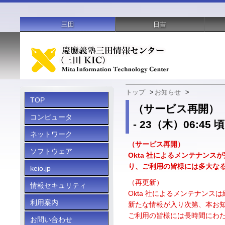
三田
日吉
トップ
>
お知らせ
>
TOP
（サービス再開）【重
コンピュータ
- 23（木）06:45 
ネットワーク
（サービス再開）
ソフトウェア
Okta 社によるメンテナンス
り、ご利用の皆様には多大な
keio.jp
（再更新）
情報セキュリティ
Okta 社によるメンテナン
利用案内
新たな情報が入り次第、本お
ご利用の皆様には長時間にわ
お問い合わせ