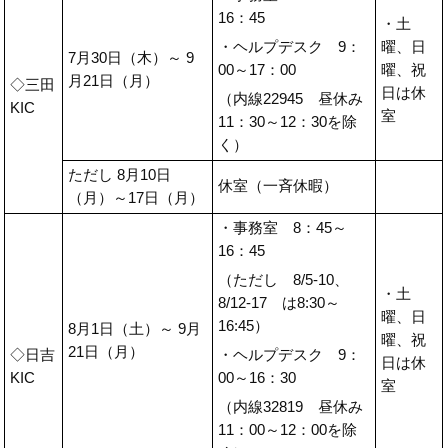
16：45
・土
・ヘルプデスク 9：
曜、日
7月30日（木）～ 9
00～17：00
曜、祝
月21日（月）
◇三田
日は休
（内線22945 昼休み
KIC
室
11：30～12：30を除
く）
ただし 8月10日
休室（一斉休暇）
（月）～17日（月）
・事務室 8：45～
16：45
（ただし 8/5-10、
・土
8/12-17 は8:30～
曜、日
16:45）
8月1日（土）～ 9月
曜、祝
21日（月）
◇日吉
・ヘルプデスク 9：
日は休
KIC
00～16：30
室
（内線32819 昼休み
11：00～12：00を除