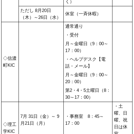
く）
ただし 8月20日
休室（一斉休暇）
（木）～26日（水）
通常通り
・受付
月～金曜日（9：00～
17：00）
◇信濃
・ヘルプデスク【電
町KIC
話・メール】
月～金曜日（9：00～
20：00）
第2・4・5土曜日（8：
30～17：00）
・土
曜、日
7月 31日（金）～ 9
・事務室 8：45～
曜、祝
月21日（月）
17：00
◇理工
日は休
学KIC
室