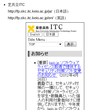
芝共立ITC
http://fp.skc.itc.keio.ac.jp/ja/（日本語）
http://fp.skc.itc.keio.ac.jp/en/（英語）