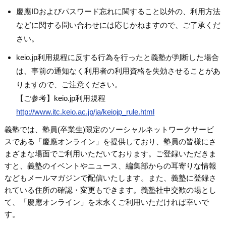
慶應IDおよびパスワード忘れに関すること以外の、利用方法
などに関する問い合わせには応じかねますので、ご了承くだ
さい。
keio.jp利用規程に反する行為を行ったと義塾が判断した場合
は、事前の通知なく利用者の利用資格を失効させることがあ
りますので、ご注意ください。
【ご参考】keio.jp利用規程
http://www.itc.keio.ac.jp/ja/keiojp_rule.html
義塾では、塾員(卒業生)限定のソーシャルネットワークサービ
スである「慶應オンライン」を提供しており、塾員の皆様にさ
まざまな場面でご利用いただいております。ご登録いただきま
すと、義塾のイベントやニュース、編集部からの耳寄りな情報
などもメールマガジンで配信いたします。また、義塾に登録さ
れている住所の確認・変更もできます。義塾社中交歓の場とし
て、「慶應オンライン」を末永くご利用いただければ幸いで
す。