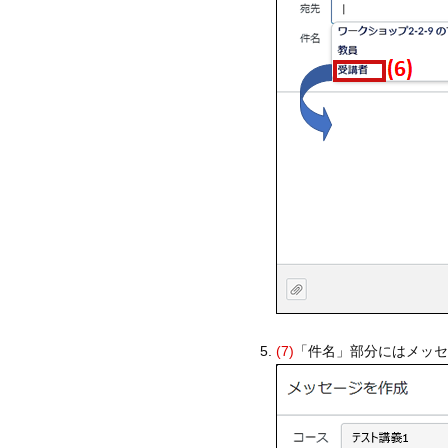
(7)
「件名」部分にはメッ