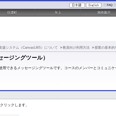
FAQ
信濃町
矢上
湘南藤沢
修支援システム（CanvasLMS）について
>
教員向け利用方法
>
授業の基本的
セージングツール）
S内で使用できるメッセージングツールです。コースのメンバーとコミュニ
をクリックします。