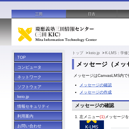
三田
日吉
トップ
>
keio.jp
>
K-LMS：学
TOP
メッセージ（メッ
コンピュータ
メッセージはCanvasLM
ネットワーク
メッセージの確認
ソフトウェア
メッセージの作成
keio.jp
メッセージの確認
情報セキュリティ
利用案内
左メニュー
(1)
メッセージ
お問い合わせ