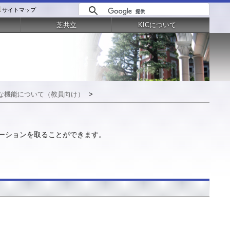
サイトマップ
芝共立
KICについて
な機能について（教員向け）
>
ケーションを取ることができます。